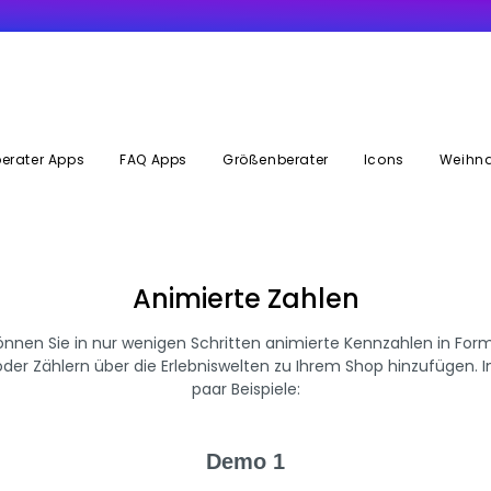
erater Apps
FAQ Apps
Größenberater
Icons
Weihna
Animierte Zahlen
können Sie in nur wenigen Schritten animierte Kennzahlen in For
 oder Zählern über die Erlebniswelten zu Ihrem Shop hinzufügen. 
paar Beispiele:
Demo 1