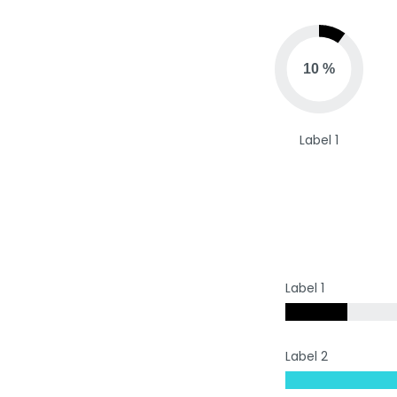
Rezepte
Team
10 %
Testimonials
Vorher-Nachher Slider
Label 1
Label 1
Label 2