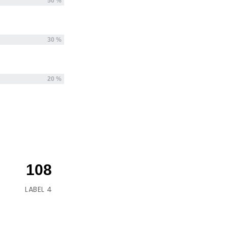
50 %
30 %
20 %
108
LABEL 4