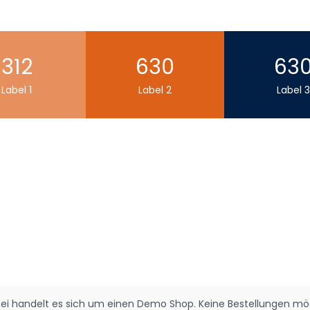
312
763
76
Label 1
Label 2
Label 3
bei handelt es sich um einen Demo Shop. Keine Bestellungen mög