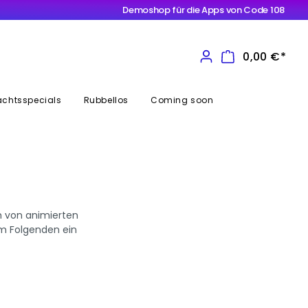
Demoshop für die Apps von Code 108
0,00 €*
chtsspecials
Rubbellos
Coming soon
m von animierten
Im Folgenden ein